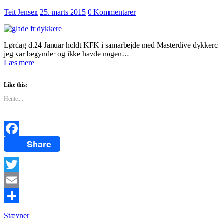
Teit Jensen
25. marts 2015
0 Kommentarer
Lørdag d.24 Januar holdt KFK i samarbejde med Masterdive dykkercent
jeg var begynder og ikke havde nogen…
Læs mere
Like this:
Henter...
Share
Facebook
Twitter
Email
Del
Stævner