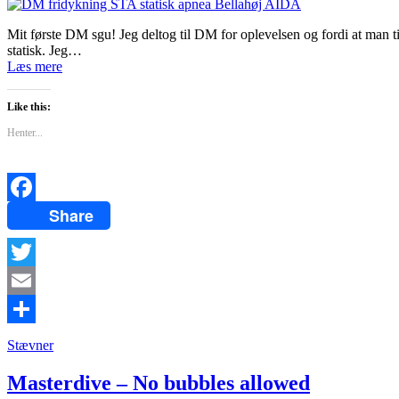
Mit første DM sgu! Jeg deltog til DM for oplevelsen og fordi at man 
statisk. Jeg…
Læs mere
Like this:
Henter...
Share
Facebook
Twitter
Email
Del
Stævner
Masterdive – No bubbles allowed