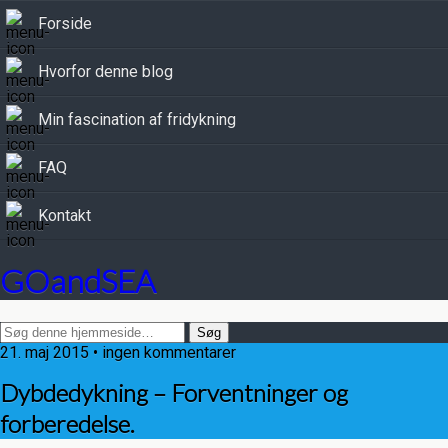
Forside
Hvorfor denne blog
Min fascination af fridykning
FAQ
Kontakt
GOandSEA
21. maj 2015 • ingen kommentarer
Dybdedykning – Forventninger og
forberedelse.