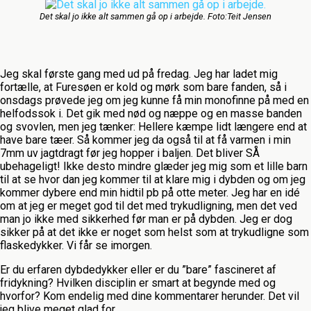
Det skal jo ikke alt sammen gå op i arbejde. Foto:Teit Jensen
Jeg skal første gang med ud på fredag. Jeg har ladet mig
fortælle, at Furesøen er kold og mørk som bare fanden, så i
onsdags prøvede jeg om jeg kunne få min monofinne på med en
helfodssok i. Det gik med nød og næppe og en masse banden
og svovlen, men jeg tænker: Hellere kæmpe lidt længere end at
have bare tæer. Så kommer jeg da også til at få varmen i min
7mm uv jagtdragt før jeg hopper i baljen. Det bliver SÅ
ubehageligt! Ikke desto mindre glæder jeg mig som et lille barn
til at se hvor dan jeg kommer til at klare mig i dybden og om jeg
kommer dybere end min hidtil pb på otte meter. Jeg har en idé
om at jeg er meget god til det med trykudligning, men det ved
man jo ikke med sikkerhed før man er på dybden. Jeg er dog
sikker på at det ikke er noget som helst som at trykudligne som
flaskedykker. Vi får se imorgen.
Er du erfaren dybdedykker eller er du ”bare” fascineret af
fridykning? Hvilken disciplin er smart at begynde med og
hvorfor? Kom endelig med dine kommentarer herunder. Det vil
jeg blive meget glad for.