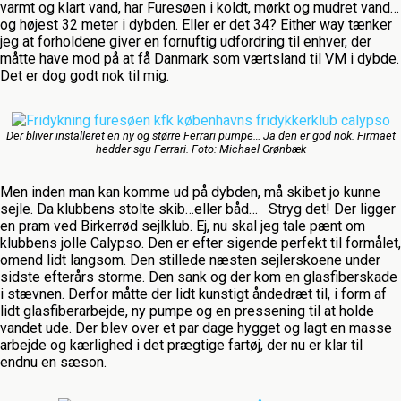
varmt og klart vand, har Furesøen i koldt, mørkt og mudret vand…
og højest 32 meter i dybden. Eller er det 34? Either way tænker
jeg at forholdene giver en fornuftig udfordring til enhver, der
måtte have mod på at få Danmark som værtsland til VM i dybde.
Det er dog godt nok til mig.
Der bliver installeret en ny og større Ferrari pumpe… Ja den er god nok. Firmaet
hedder sgu Ferrari. Foto: Michael Grønbæk
Men inden man kan komme ud på dybden, må skibet jo kunne
sejle. Da klubbens stolte skib…eller båd… Stryg det! Der ligger
en pram ved Birkerrød sejlklub. Ej, nu skal jeg tale pænt om
klubbens jolle Calypso. Den er efter sigende perfekt til formålet,
omend lidt langsom. Den stillede næsten sejlerskoene under
sidste efterårs storme. Den sank og der kom en glasfiberskade
i stævnen. Derfor måtte der lidt kunstigt åndedræt til, i form af
lidt glasfiberarbejde, ny pumpe og en pressening til at holde
vandet ude. Der blev over et par dage hygget og lagt en masse
arbejde og kærlighed i det prægtige fartøj, der nu er klar til
endnu en sæson.