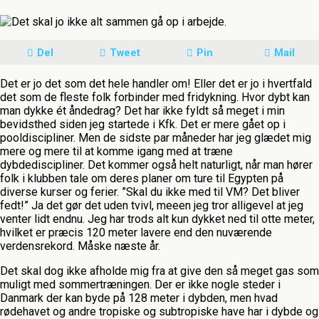
Del
Tweet
Pin
Mail
Det er jo det som det hele handler om! Eller det er jo i hvertfald
det som de fleste folk forbinder med fridykning. Hvor dybt kan
man dykke ét åndedrag? Det har ikke fyldt så meget i min
bevidsthed siden jeg startede i Kfk. Det er mere gået op i
pooldiscipliner. Men de sidste par måneder har jeg glædet mig
mere og mere til at komme igang med at træne
dybdediscipliner. Det kommer også helt naturligt, når man hører
folk i klubben tale om deres planer om ture til Egypten på
diverse kurser og ferier. ”Skal du ikke med til VM? Det bliver
fedt!” Ja det gør det uden tvivl, meeen jeg tror alligevel at jeg
venter lidt endnu. Jeg har trods alt kun dykket ned til otte meter,
hvilket er præcis 120 meter lavere end den nuværende
verdensrekord. Måske næste år.
Det skal dog ikke afholde mig fra at give den så meget gas som
muligt med sommertræningen. Der er ikke nogle steder i
Danmark der kan byde på 128 meter i dybden, men hvad
rødehavet og andre tropiske og subtropiske have har i dybde og